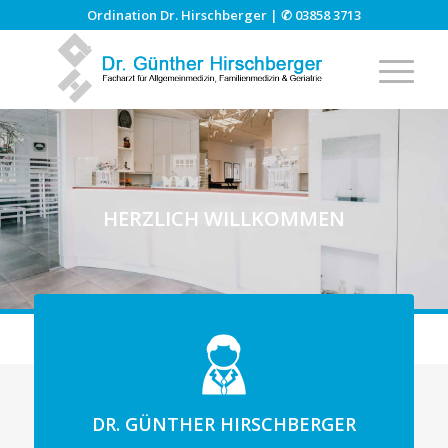
Ordination Dr. Hirschberger | ✆
03858 3713
HERZLICH WILLKOMMEN
DR. GÜNTHER HIRSCHBERGER